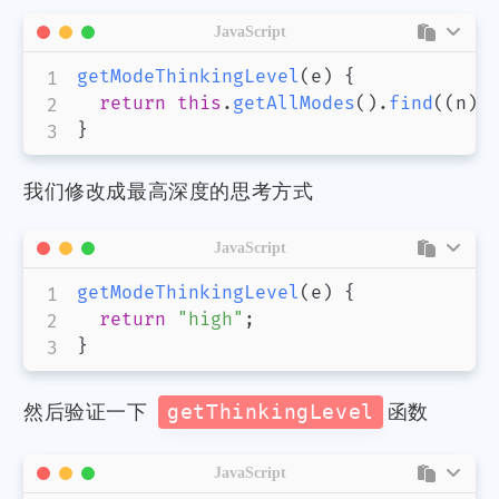
JavaScript
getModeThinkingLevel
(
e
)
{
return
this
.
getAllModes
(
)
.
find
(
(
n
)
}
我们修改成最高深度的思考方式
JavaScript
getModeThinkingLevel
(
e
)
{
return
"high"
;
}
然后验证一下
getThinkingLevel
函数
JavaScript