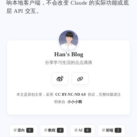
响本地客户端，不会改变 Claude 的实际功能或底
层 API 交互。
Han's Blog
分享学习生活的点点滴滴
本文是原创文章，采用
CC BY-NC-ND 4.0
协议，完整转载请注
明来自
小小小韩
逆向
6
教程
4
AI
8
前端
2