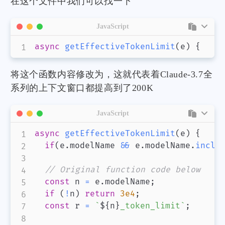
在这个文件中我们可以找一下
JavaScript
async
getEffectiveTokenLimit
(
e
)
{
将这个函数内容修改为，这就代表着Claude-3.7全
系列的上下文窗口都提高到了200K
JavaScript
async
getEffectiveTokenLimit
(
e
)
{
if
(
e
.
modelName
&&
 e
.
modelName
.
inclu
// Original function code below
const
 n 
=
 e
.
modelName
;
if
(
!
n
)
return
3e4
;
const
 r 
=
`
${
n
}
_token_limit
`
;